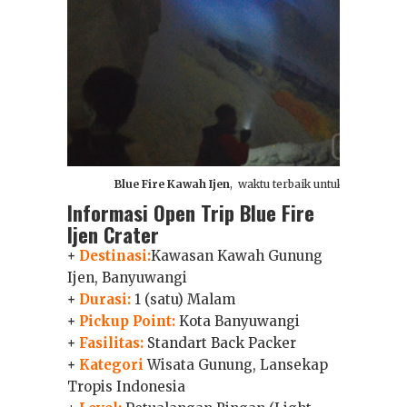
Blue Fire Kawah Ijen
, waktu terbaik untuk menyaksika
Informasi Open Trip Blue Fire
Ijen Crater
+
Destinasi:
Kawasan Kawah Gunung
Ijen, Banyuwangi
+
Durasi:
1 (satu) Malam
+
Pickup Point:
Kota Banyuwangi
+
Fasilitas:
Standart Back Packer
+
Kategori
Wisata Gunung, Lansekap
Tropis Indonesia