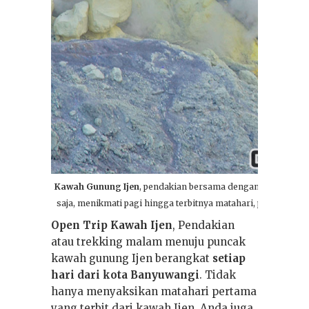
16 Jan 2026
0
Paket Wisata
Jeep: Gunung
Kawah Gunung Ijen
, pendakian bersama dengan Open Trip K
Bromo, Ijen dan
saja, menikmati pagi hingga terbitnya matahari, pesona dan
Merapi
Open Trip Kawah Ijen
, Pendakian
atau trekking malam menuju puncak
kawah gunung Ijen berangkat
setiap
hari dari kota Banyuwangi
. Tidak
hanya menyaksikan matahari pertama
yang terbit dari kawah Ijen, Anda juga