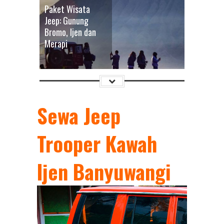
Paket Wisata
Jeep: Gunung
Bromo, Ijen dan
Merapi
Sewa Jeep
Trooper Kawah
16 Jan 2026
0
Sewa Jeep Wisata:
Ijen Banyuwangi
Gunung Bromo
dari Semua Kota