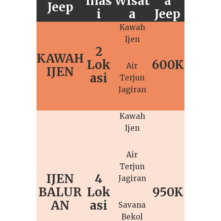
inas
Wisat
a
Jeep
i
a
Jeep
Kawah
16 Jan 2026
0
Ijen
Sewa Jeep Wisata:
2
KAWAH
Gunung Bromo
Lok
600K
Air
IJEN
dari Semua Kota
asi
Terjun
Jagiran
Kawah
Ijen
Air
Terjun
IJEN
4
Jagiran
BALUR
Lok
950K
AN
asi
Savana
Bekol