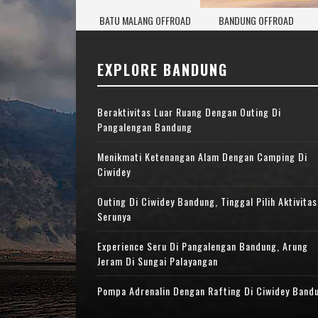
BATU MALANG OFFROAD
BANDUNG OFFROAD
EXPLORE BANDUNG
Beraktivitas Luar Ruang Dengan Outing Di
Pangalengan Bandung
Menikmati Ketenangan Alam Dengan Camping Di
Ciwidey
Outing Di Ciwidey Bandung, Tinggal Pilih Aktivitas
Serunya
Experience Seru Di Pangalengan Bandung, Arung
Jeram Di Sungai Palayangan
Pompa Adrenalin Dengan Rafting Di Ciwidey Band