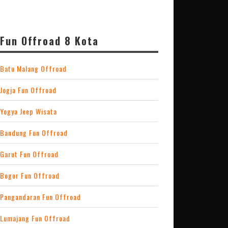
Fun Offroad 8 Kota
Batu Malang Offroad
Jogja Fun Offroad
Yogya Jeep Wisata
Bandung Fun Offroad
Garut Fun Offroad
Bogor Fun Offroad
Pangandaran Fun Offroad
Lumajang Fun Offroad