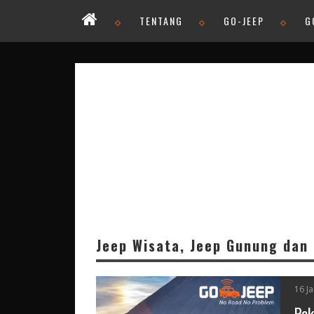
TENTANG
GO-JEEP
G
Jeep Wisata, Jeep Gunung dan
16 J
Pak