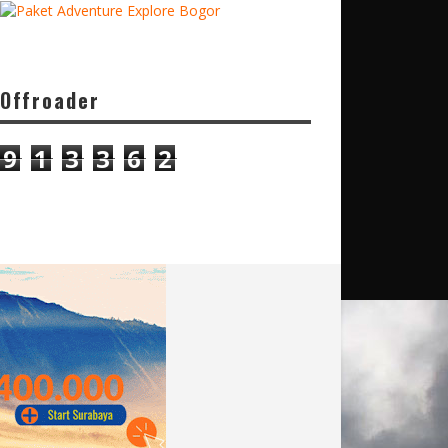
Offroader
9
1
3
3
6
2