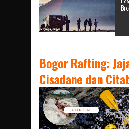
Bro
Bogor Rafting: Jaj
Cisadane dan Citat