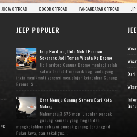
JOGJA OFFROAD
BOGOR OFFROAD
PANGANDARAN OFFROAD
JIP
JEEP POPULER
JE
Wisa
Jeep Hardtop, Dulu Mobil Preman
Sekarang Jadi Teman Wisata Ke Bromo
Wisa
Jip Hardtop Gunung Bromo menjadi salah
satu alternatif menarik bagi anda yang
Dari
ingin menikmati sensasi menjelajah keindahan Gunung
Bromo. S...
Wisa
Info
Cara Menuju Gunung Semeru Dari Kota
Gunu
Malang
Mahameru 3.676 mdpl , adalah puncak
gunung Semeru yang megah dan
ung
mengkokohkan sebagai puncak gunung tertinggi di
Pulau Jawa, dan sekaligus...