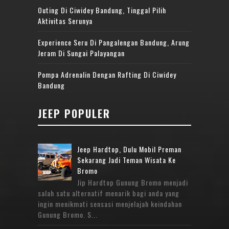
Outing Di Ciwidey Bandung, Tinggal Pilih
Aktivitas Serunya
Experience Seru Di Pangalengan Bandung, Arung
Jeram Di Sungai Palayangan
Pompa Adrenalin Dengan Rafting Di Ciwidey
Bandung
JEEP POPULER
Jeep Hardtop, Dulu Mobil Preman
Sekarang Jadi Teman Wisata Ke
Bromo
Jip Hardtop Gunung Bromo menjadi
salah satu alternatif menarik bagi anda yang
ingin menikmati sensasi menjelajah keindahan
Gunung Bromo. S...