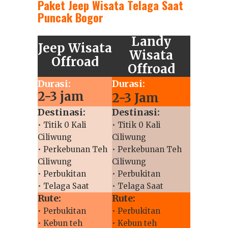
Paket Jeep Wisata Telaga Saat
Puncak Bogor
Landy
Jeep Wisata
Wisata
Offroad
Offroad
Durasi:
Durasi:
2-3 jam
2-3 Jam
Destinasi:
Destinasi:
• Titik 0 Kali
• Titik 0 Kali
Ciliwung
Ciliwung
• Perkebunan Teh
• Perkebunan Teh
Ciliwung
Ciliwung
• Perbukitan
• Perbukitan
• Telaga Saat
• Telaga Saat
Rute:
Rute:
• Perbukitan
• Perbukitan
• Kebun teh
• Kebun teh