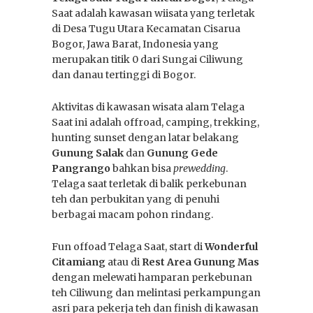
Saat adalah kawasan wiisata yang terletak
di Desa Tugu Utara Kecamatan Cisarua
Bogor, Jawa Barat, Indonesia yang
merupakan titik 0 dari Sungai Ciliwung
dan danau tertinggi di Bogor.
Aktivitas di kawasan wisata alam Telaga
Saat ini adalah offroad, camping, trekking,
hunting sunset dengan latar belakang
Gunung Salak
dan
Gunung Gede
Pangrango
bahkan bisa
prewedding
.
Telaga saat terletak di balik perkebunan
teh dan perbukitan yang di penuhi
berbagai macam pohon rindang.
Fun offoad Telaga Saat, start di
Wonderful
Citamiang
atau di
Rest Area Gunung Mas
dengan melewati hamparan perkebunan
teh Ciliwung dan melintasi perkampungan
asri para pekerja teh dan finish di kawasan