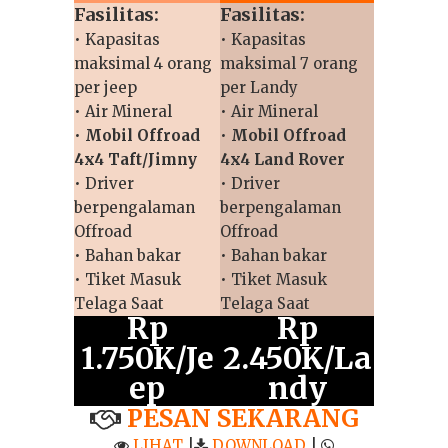
Fasilitas:
Fasilitas:
• Kapasitas
• Kapasitas
maksimal 4 orang
maksimal 7 orang
per jeep
per Landy
• Air Mineral
• Air Mineral
•
Mobil Offroad
•
Mobil Offroad
4x4 Taft/Jimny
4x4 Land Rover
• Driver
• Driver
berpengalaman
berpengalaman
Offroad
Offroad
• Bahan bakar
• Bahan bakar
• Tiket Masuk
• Tiket Masuk
Telaga Saat
Telaga Saat
Rp
Rp
1.750K/Je
2.450K/La
ep
ndy
PESAN SEKARANG
LIHAT
|
DOWNLOAD
|