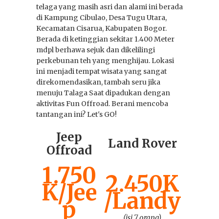
telaga yang masih asri dan alami ini berada
di Kampung Cibulao, Desa Tugu Utara,
Kecamatan Cisarua, Kabupaten Bogor.
16 Jan 2026
0
Berada di ketinggian sekitar 1.400 Meter
Sewa Jeep Wisata:
mdpl berhawa sejuk dan dikelilingi
Gunung Bromo
perkebunan teh yang menghijau. Lokasi
dari Semua Kota
ini menjadi tempat wisata yang sangat
direkomendasikan, tambah seru jika
menuju Talaga Saat dipadukan dengan
aktivitas Fun Offroad. Berani mencoba
tantangan ini? Let's GO!
Jeep
Land Rover
Offroad
1.750
2.450K
K/Jee
/Landy
p
(isi 7 orang)