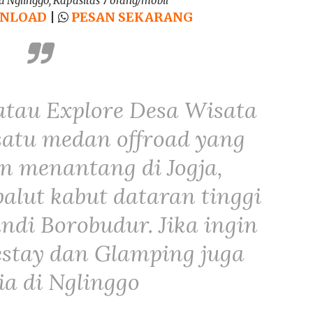
a Nglinggo, Kapasitas 7 orang/mobil
NLOAD
|
PESAN SEKARANG
atau Explore Desa Wisata
 satu medan offroad yang
an menantang di Jogja,
alut kabut dataran tinggi
di Borobudur. Jika ingin
stay dan Glamping juga
ia di Nglinggo