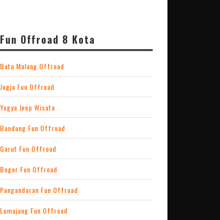
Fun Offroad 8 Kota
Batu Malang Offroad
Jogja Fun Offroad
Yogya Jeep Wisata
Bandung Fun Offroad
Garut Fun Offroad
Bogor Fun Offroad
Pangandaran Fun Offroad
Lumajang Fun Offroad