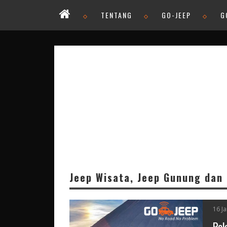
TENTANG
GO-JEEP
G
Jeep Wisata, Jeep Gunung dan
16 J
Pak