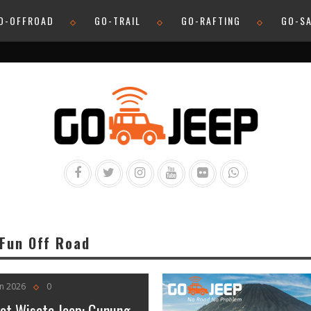
O-OFFROAD
GO-TRAIL
GO-RAFTING
GO-SA
 Fun Off Road
an 2026
0
et Wisata Jeep: Gunung