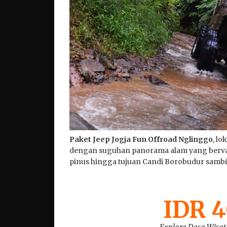
16 J
Pak
Bro
Paket Jeep Jogja Fun Offroad Nglinggo
, l
dengan suguhan panorama alam yang bervari
pinus hingga tujuan Candi Borobudur samb
IDR 