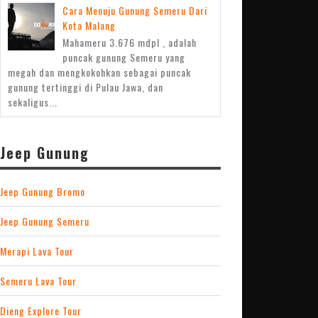
Cara Menuju Gunung Semeru Dari
Kota Malang
Mahameru 3.676 mdpl , adalah
puncak gunung Semeru yang
megah dan mengkokohkan sebagai puncak
gunung tertinggi di Pulau Jawa, dan
sekaligus...
16 Jan 2026
0
Jeep Gunung
Sewa Jeep Wisata: Gunung
Bromo dari Semua Kota
Jeep Gunung Bromo
Jeep Gunung Semeru
Merapi Lava Tour
Semeru Lava Tour
Dieng Explore Tour