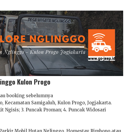
linggo Kulon Progo
tau booking sebelumnya
o, Kecamatan Samigaluh, Kulon Progo, Jogjakarta.
kit Ngisis; 3. Puncak Proman; 4. Puncak Widosari
Parkir Mobil Hutan Nglinggo, Homestay Rimbono atau