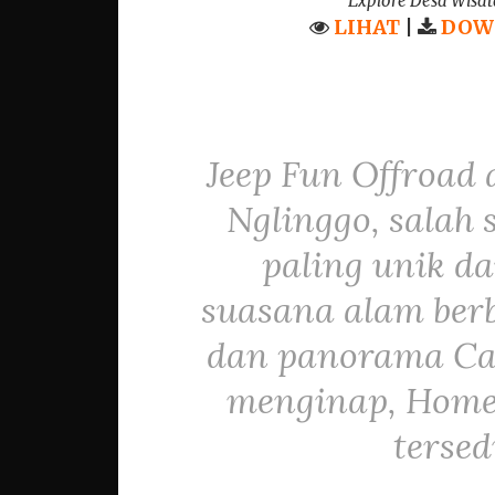
Explore Desa Wisat
LIHAT
|
DOW
Jeep Fun Offroad 
Nglinggo, salah
paling unik d
suasana alam berb
dan panorama Can
menginap, Home
tersed