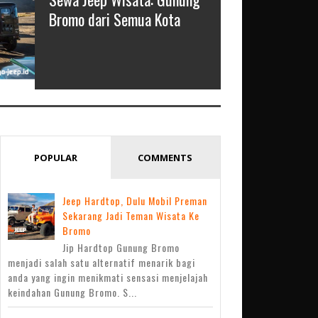
Bromo dari Semua Kota
POPULAR
COMMENTS
Jeep Hardtop, Dulu Mobil Preman
Sekarang Jadi Teman Wisata Ke
Bromo
Jip Hardtop Gunung Bromo
menjadi salah satu alternatif menarik bagi
anda yang ingin menikmati sensasi menjelajah
keindahan Gunung Bromo. S...