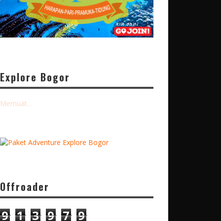
Explore Bogor
Memuat...
Offroader
9
1
3
9
7
9