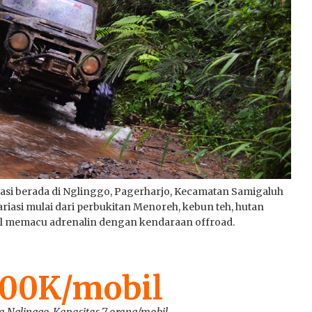
an 2026
0
et Wisata Jeep: Gunung
mo, Ijen dan Merapi
okasi berada di Nglinggo, Pagerharjo, Kecamatan Samigaluh
asi mulai dari perbukitan Menoreh, kebun teh, hutan
il memacu adrenalin dengan kendaraan offroad.
400K/mobil