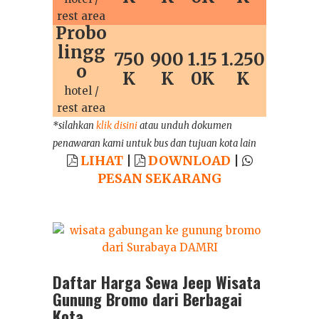
rest area
Probo
lingg
750
900
1.15
1.250
o
K
K
0K
K
hotel /
rest area
*silahkan
klik disini
atau unduh dokumen
penawaran kami untuk bus dan tujuan kota lain
LIHAT
|
DOWNLOAD
|
PESAN SEKARANG
Daftar Harga Sewa Jeep Wisata
Gunung Bromo dari Berbagai
Kota