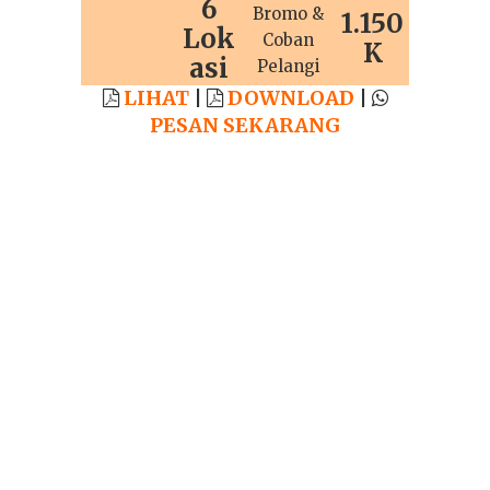
6
Bromo &
1.150
Lok
Coban
K
asi
Pelangi
LIHAT
|
DOWNLOAD
|
PESAN SEKARANG