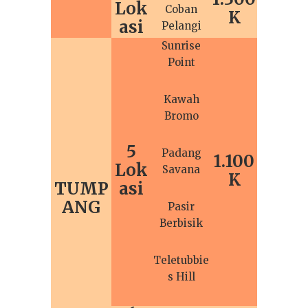
Lok
Coban
K
asi
Pelangi
Sunrise
Point
Kawah
Bromo
5
Padang
1.100
Lok
Savana
K
TUMP
asi
ANG
Pasir
Berbisik
Teletubbie
s Hill