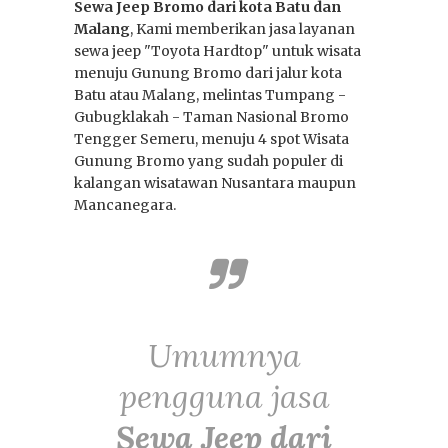
Sewa Jeep Bromo dari kota Batu dan
Malang
, Kami memberikan jasa layanan
sewa jeep "Toyota Hardtop" untuk wisata
16 Jan 2026
0
menuju Gunung Bromo dari jalur kota
Sewa Jeep Wisata:
Batu atau Malang, melintas Tumpang -
Gunung Bromo
Gubugklakah - Taman Nasional Bromo
Tengger Semeru, menuju 4 spot Wisata
dari Semua Kota
Gunung Bromo yang sudah populer di
kalangan wisatawan Nusantara maupun
Mancanegara.
Umumnya
pengguna jasa
Sewa Jeep dari