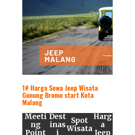
1# Harga Sewa Jeep Wisata
Gunung Bromo start Kota
Malang
Meeti
Dest
Harg
Spot
ng
inas
a
Wisata
Point
i
Jeep