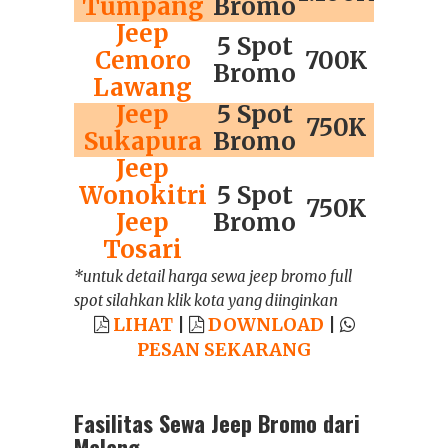
Tumpang
Bromo
Jeep
5 Spot
Cemoro
700K
Bromo
Lawang
Jeep
5 Spot
750K
Sukapura
Bromo
Jeep
Wonokitri
5 Spot
750K
Jeep
Bromo
Tosari
*untuk detail harga sewa jeep bromo full
spot silahkan klik kota yang diinginkan
LIHAT
|
DOWNLOAD
|
PESAN SEKARANG
Fasilitas Sewa Jeep Bromo dari
Malang