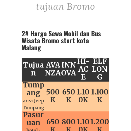
tujuan Bromo
2# Harga Sewa Mobil dan Bus
Wisata Bromo start kota
Malang
HI-
ELF
Tujua
AVA
INN
AC
LON
n
NZA
OVA
E
G
Tump
500
650
1.10
1.100
ang
K
K
0K
K
area Jeep
Tumpang
Pasur
650
800
1.10
1.200
uan
K
K
0K
K
hotel /