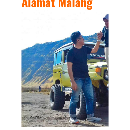
Alamat Malang
16 Jan 2026
0
Paket Wisata
Jeep: Gunung
Bromo, Ijen dan
Merapi