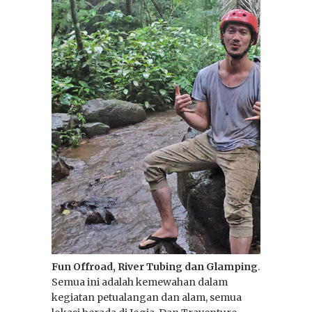
16 Jan 2026
0
Paket Wisata
Jeep: Gunung
Bromo, Ijen dan
Merapi
Fun Offroad, River Tubing dan Glamping
.
Semua ini adalah kemewahan dalam
kegiatan petualangan dan alam, semua