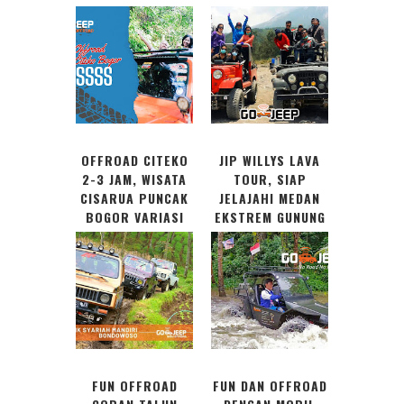
OFFROAD CITEKO
JIP WILLYS LAVA
2-3 JAM, WISATA
TOUR, SIAP
CISARUA PUNCAK
JELAJAHI MEDAN
BOGOR VARIASI
EKSTREM GUNUNG
LUMPUR TERJANG
MERAPI
PAKAI JEEP 4X4
DAN LAND ROVER
FUN OFFROAD
FUN DAN OFFROAD