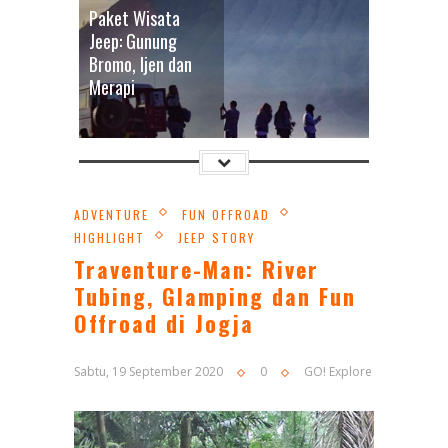
Paket Wisata
Jeep: Gunung
Bromo, Ijen dan
Merapi
ADVENTURE
FUN OFFROAD
HIGHLIGHT
JEEP STORY
Traventure-Man: River
16 Jan 2026
0
Tubing, Glamping dan Fun
Sewa Jeep Wisata:
Offroad di Jogja
Gunung Bromo
dari Semua Kota
Sabtu, 19 September 2020
0
GO! Explore