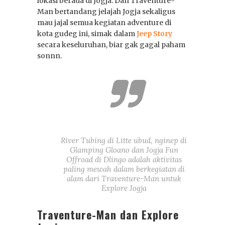
lokasi berada di Jogja. Dan Traventure-
Man bertandang jelajah Jogja sekaligus
mau jajal semua kegiatan adventure di
16 Jan 2026
0
kota gudeg ini, simak dalam
Jeep Story
secara keseluruhan, biar gak gagal paham
Sewa Jeep Wisata:
sonnn.
Gunung Bromo
dari Semua Kota
River Tubing di Litte ubud, nginep di
Glamping Gloano dan Jogja Fun
Offroad di Dlingo adalah aktivitas
paling mewah dalam berkegiatan di
alam dari Traventure-Man untuk
Explore Jogja
Traventure-Man dan Explore